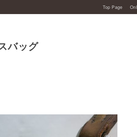
Top Page
Onl
レスバッグ
。